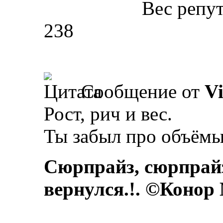
Вес репу
238
Сообщение от
V
Рост, рич и вес.
Ты забыл про объёмы 
Сюрпрайз, сюрпрай
вернулся.!. ©Конор