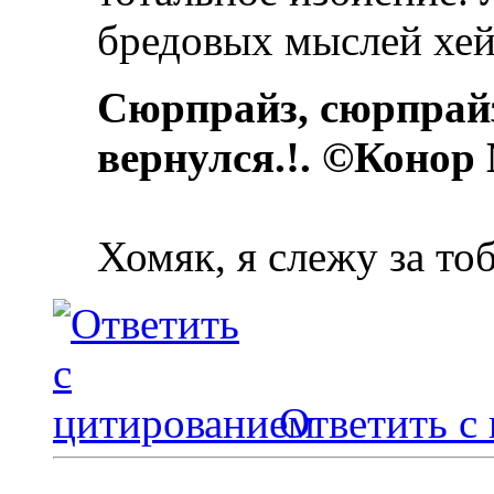
бредовых мыслей хейт
Сюрпрайз, сюрпрай
вернулся.!. ©Конор
Хомяк, я слежу за то
Ответить с