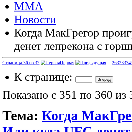
ММА
Новости
Когда МакГрегор проиг
денет лепрекона с горш
Страница 36 из 37
Первая
...
26
32
33
34
К странице:
Показано с 351 по 360 из 
Тема:
Когда МакГрег
Или куда UFC денет