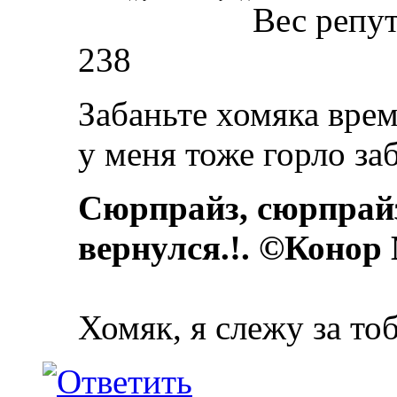
Вес репу
238
Забаньте хомяка вре
у меня тоже горло заб
Сюрпрайз, сюрпрай
вернулся.!. ©Конор
Хомяк, я слежу за то