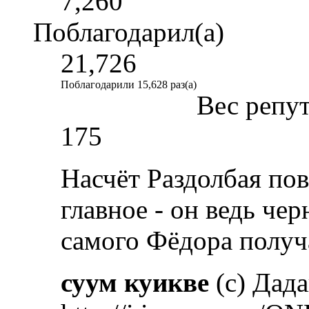
7,260
Поблагодарил(а)
21,726
Поблагодарили 15,628 раз(а)
Вес репу
175
Насчёт Раздолбая по
главное - он ведь че
самого Фёдора полу
суум куикве
(с) Дад