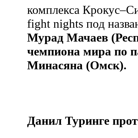
комплекса Крокус–С
fight nights под наз
Мурад Мачаев (Респ
чемпиона мира по п
Минасяна (Омск).
Данил Туринге прот